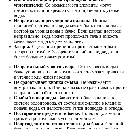
уплотнителей
. Со временем эти элементы могут
износиться или повреждаться, что приводит к утечке
воды.
Неправильная регулировка клапана
. Иногда
причиной протекания воды может быть неправильная
настройка уровня воды в бачке. Если клапан настроен
неправильно, вода может продолжать течь в емкость
бачка, даже когда он уже заполнен.
Засоры.
Еще одной причиной протечек может быть
засоры в патрубке. Засоряются и гибкие подводки, и
более большие диаметром трубы.
Неправильный уровень воды
. Если уровень воды в
бачке установлен слишком высоко, это может привести
к утечке воды через перелив.
Не срабатывает кнопка смыва
. Не нажимается,
внутри заклинило. Или нажимая, не срабатывает, просто
неправильно работает кнопка.
Слабый напор воды.
Зависит от общего напора в
системе водопровода, от состояния фильтра в клапане
подачи воды, от целостности узлов подводки и отвода.
Посторонние предметы в бачке.
Попасть туда могли
грязь и строительный мусор при монтаже.
Повреждение или износ стенок и дна бачка
. Сливной
бачок делают из пластика. Если стенки или дно бака