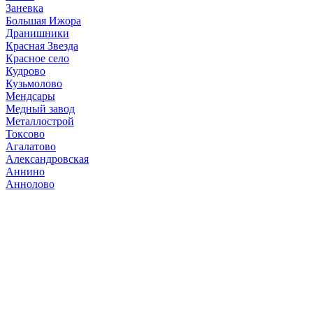
Заневка
Большая Ижора
Дранишники
Красная Звезда
Красное село
Кудрово
Кузьмолово
Мендсары
Медный завод
Металлострой
Токсово
Агалатово
Александровская
Аннино
Аннолово