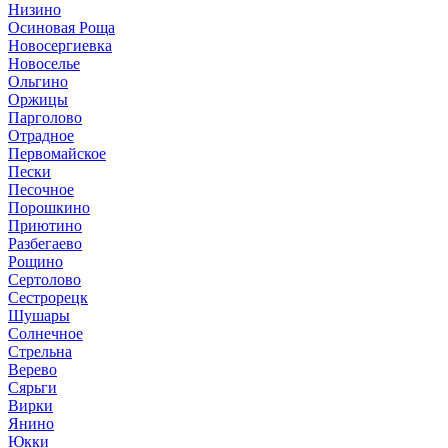
Низино
Осиновая Роща
Новосергиевка
Новоселье
Ольгино
Оржицы
Парголово
Отрадное
Первомайское
Пески
Песочное
Порошкино
Приютино
Разбегаево
Рощино
Сертолово
Сестрорецк
Шушары
Солнечное
Стрельна
Верево
Сярьги
Вирки
Янино
Юкки