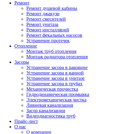
Ремонт
Ремонт душевой кабины
Ремонт джакузи
Ремонт смесителей
Ремонт унитаза
Ремонт инсталляций
Ремонт фекальных насосов
Устранение протечек
Отопление
Монтаж труб отопления
Монтаж радиатора отопления
Засоры
Устранение засора в раковине
Устранение засора в ванной
Устранение засора в унитазе
Устранение засора в трубах
Механическая прочистка
Гидродинамическая промывка
Электромеханическая чистка
Ливневая канализация
Засор канализации
Видеодиагностика труб
Прайс-лист
О нас
О компании