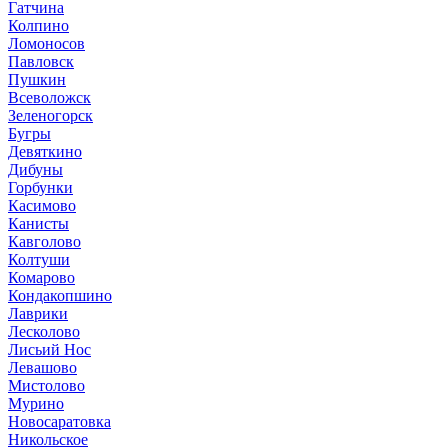
Гатчина
Колпино
Ломоносов
Павловск
Пушкин
Всеволожск
Зеленогорск
Бугры
Девяткино
Дибуны
Горбунки
Касимово
Канисты
Кавголово
Колтуши
Комарово
Кондакопшино
Лаврики
Лесколово
Лисьий Нос
Левашово
Мистолово
Мурино
Новосаратовка
Никольское