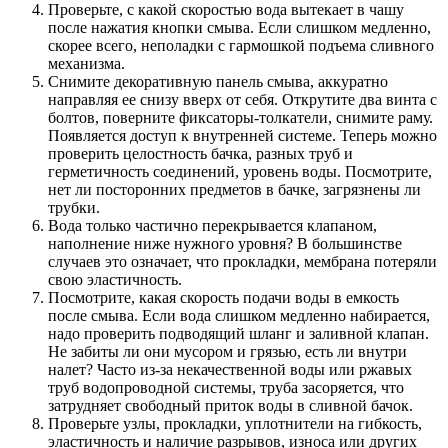
Проверьте, с какой скоростью вода вытекает в чашу
после нажатия кнопки смыва. Если слишком медленно,
скорее всего, неполадки с гармошкой подъема сливного
механизма.
Снимите декоративную панель смыва, аккуратно
направляя ее снизу вверх от себя. Открутите два винта с
болтов, поверните фиксаторы-толкатели, снимите раму.
Появляется доступ к внутренней системе. Теперь можно
проверить целостность бачка, разных труб и
герметичность соединений, уровень воды. Посмотрите,
нет ли посторонних предметов в бачке, загрязнены ли
трубки.
Вода только частично перекрывается клапаном,
наполнение ниже нужного уровня? В большинстве
случаев это означает, что прокладки, мембрана потеряли
свою эластичность.
Посмотрите, какая скорость подачи воды в емкость
после смыва. Если вода слишком медленно набирается,
надо проверить подводящий шланг и заливной клапан.
Не забиты ли они мусором и грязью, есть ли внутри
налет? Часто из-за некачественной воды или ржавых
труб водопроводной системы, труба засоряется, что
затрудняет свободный приток воды в сливной бачок.
Проверьте узлы, прокладки, уплотнители на гибкость,
эластичность и наличие разрывов, износа или других